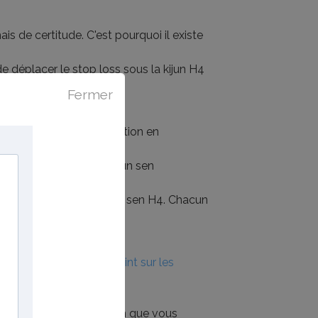
mais de certitude. C'est pourquoi il existe
de déplacer le stop loss sous la kijun H4
Fermer
et laisser courir la position en
allant au delà de la kijun sen
 ces derniers sous la kijun sen H4. Chacun
 la kijun weekly.
 pouvez lire ici :
Le point sur les
suivre le scénario et plan que vous