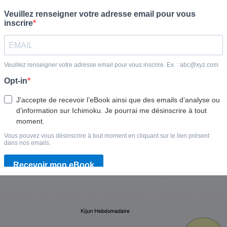
n de trading SP500 et DOWJONES
et détaillé en vidéo lors
mpoku du mercredi 16 octobre 2019 ​
t que je viens de constater que l'objectif de la kijun
ision de l'ichimoku Kinko hyo !