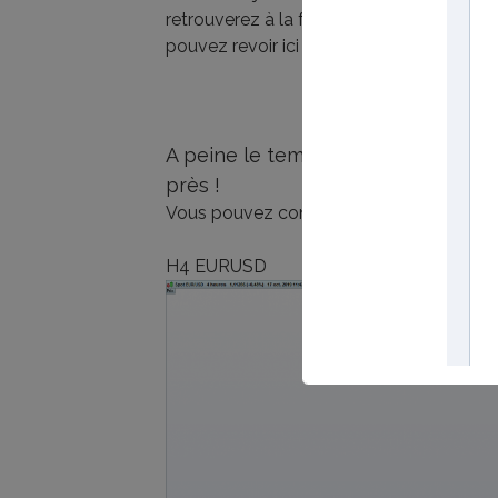
retrouverez à la fois sur ce billet
Mon pla
pouvez revoir ici :
Revue de marché ichi
A peine le temps de rédiger le bille
près !
Vous pouvez constater la diabolique préc
H4 EURUSD