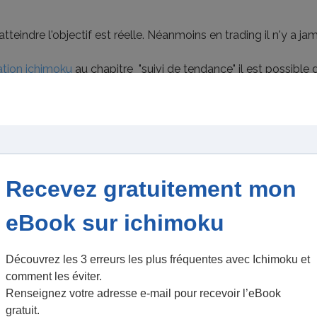
'atteindre l'objectif est réelle. Néanmoins en trading il n'y a ja
tion ichimoku
au chapitre "suivi de tendance" il est possible 
de passer le stop au break even.
x possibilités s'offrent à nous:
 SEN de la formation ichimoku, on peut retirer le "take profit" 
t à mesure de sa remontée.
peut nous permettre d'entrer dans un long suivi de tendance 
ectif.
ister à un rejet des prix par la kijun sen hebdo et un repli de
a personnalité.
ix veulent bien y aller) d'encaisser les bénéfices sur l'objectif de
dans et j'explique pourquoi dans mon billet précédent que vous
nt le plan se déroule à merveille.
r le DAX et je suis toujours en position sur le DOWJONES pour 