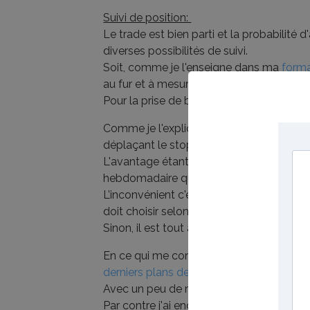
Suivi de position:
Le trade est bien parti et la probabilité d
diverses possibilités de suivi.
Soit, comme je l'enseigne dans ma
forma
au fur et à mesure de sa remontée, soit 
Pour la prise de bénéfice c'est pareil, deu
Comme je l'explique dans le chapitre KIJUN
déplaçant le stop sous la kijun au fur e
L'avantage étant que cette méthodologie 
hebdomadaire que j'avais fixé comme obj
L’inconvénient c'est que nous pouvons ass
doit choisir selon sa façon de trader et s
Sinon, il est tout a fait possible (si les pr
En ce qui me concerne, je ne suis plus de
derniers plans de trading ichimoku
Avec un peu de regrets toutefois, telleme
Par contre j'ai encaissé les bénéfices su