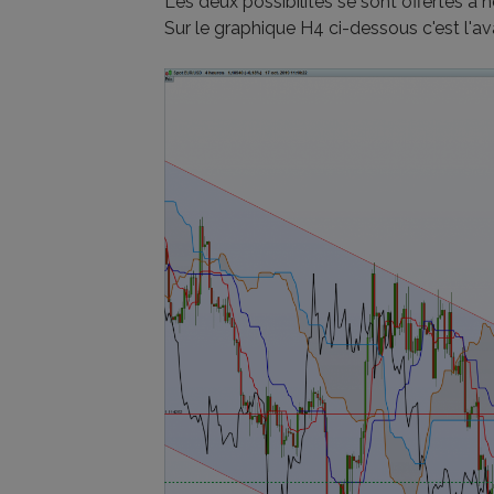
Les deux possibilités se sont offertes à n
Sur le graphique H4 ci-dessous c'est l'av