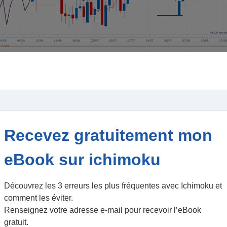
sur ce TF , à condition que les prix cassent kijun à la baisse. 
lus bas à 0.7750 pour un ratio de 2