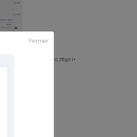
Fermer
Le stop pourra être fixé à 0.7890 (+