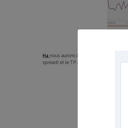
H4
nous aurons la confirmation du signal 
spread) et le TP au niveau des derniers p