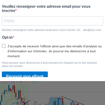
jun, la clôture aura son importance. On voit bien comme la trend
sistance. (les signaux sur trend avec kijun dessus, sont souven