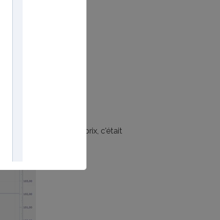
 baissière a rejeté les prix, c'était
t très bon )