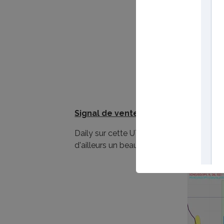
Signal de vente USDJPY
Daily sur cette UT, chinkou travaille sa ki
d'ailleurs un beau signal avec kijun en ré