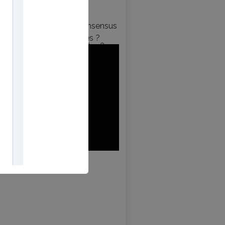
ernière:
ientific & Microsoft : consensus
 +
Ichimoku
, opportunités ?
en perte : faut-il s’inquiéter ?
rimestrielle)