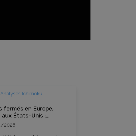
Analyses Ichimoku
s fermés en Europe,
 aux États-Unis :
er et en profiter pour
4/2026
ser en bourse