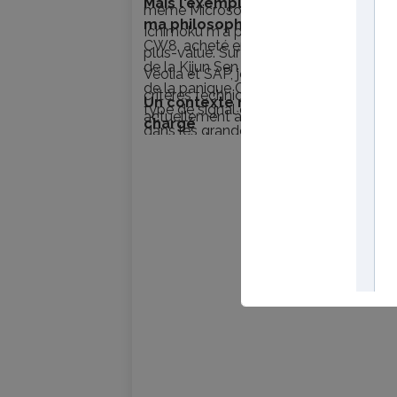
Mais l'exemple qui illustre le mieu
même Microsoft, où la simple lecture
ma philosophie
reste mon ETF mon
Ichimoku m'a permis de réaliser une be
CW8, acheté en avril 2020 sur le rebo
plus-value. Sur Procter & Gamble, L'Oré
de la Kijun Sen trimestrielle, au plus for
Véolia et SAP, je suis aussi entré sur de
de la panique Covid — exactement le
critères techniques et je suis
Un contexte macro particulièrem
type de signal que l'Ichimoku génère
actuellement à l'équilibre ou en légère
chargé
dans les grandes phases de correction. 
moins-value.
affiche aujourd'hui plus de 128 % de pl
value. Je n'y touche pas, je le laisse
travailler. Et je rachèterai lorsqu'il
reviendra corriger sur des niveaux clés
Ichimoku — en attendant patiemment
moment comme en 2020.