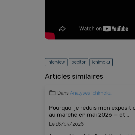
interview
pepitor
ichimoku
Articles similaires
Dans
Analyses Ichimoku
Pourquoi je réduis mon expositi
au marché en mai 2026 — et
comment l'Ichimoku guide mes
Le 16/05/2026
décisions