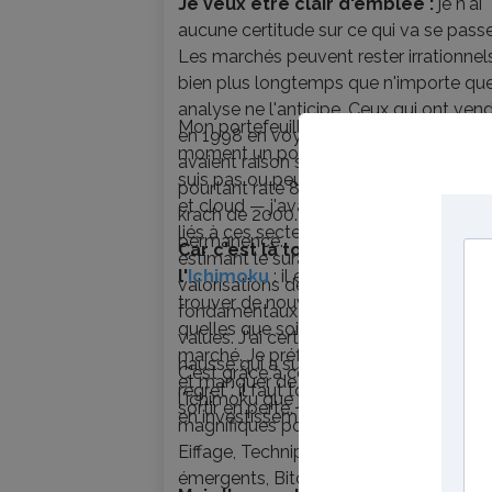
Je veux être clair d'emblée :
je n'ai
aucune certitude sur ce qui va se passe
Les marchés peuvent rester irrationnel
bien plus longtemps que n'importe que
analyse ne l'anticipe. Ceux qui ont ven
Mon portefeuille est déjà depuis un
en 1998 en voyant la bulle internet
moment un portefeuille prudent. Je ne
avaient raison sur le fond — et ont
suis pas ou peu exposé aux secteurs I
pourtant raté 80 % de hausse avant le
et cloud — j'avais vendu plusieurs titre
krach de 2000. Je garde ça en tête en
liés à ces secteurs il y a quelques mois
permanence.
Car c'est là tout l'avantage de
estimant le surachat extrême et les
l'
Ichimoku
: il est toujours possible de
valorisations déconnectées des
trouver de nouvelles opportunités,
fondamentaux. J'ai réalisé de belles pl
quelles que soient les conditions de
values. J'ai certes raté une partie de la
marché. Je préfère vendre en plus-val
hausse qui a suivi, mais je n'ai aucun
C'est grâce à cette approche et à
et manquer de la hausse plutôt que de
regret : il faut toujours assumer ses cho
l'ichimoku que j'ai su entrer à de
sortir en perte.
en investissement et en trading.
magnifiques points d'entrées sur Orang
Eiffage, Technip, les ETF Asie et
émergents, Bitcoin, Air Liquide — et