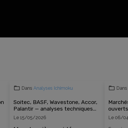
Dans
Analyses Ichimoku
Dans
on
Soitec, BASF, Wavestone, Accor,
Marché
Palantir — analyses techniques
ouverts
Ichimoku semaine du 6 mai 2026
patient
Le 15/05/2026
Le 06/0
progres