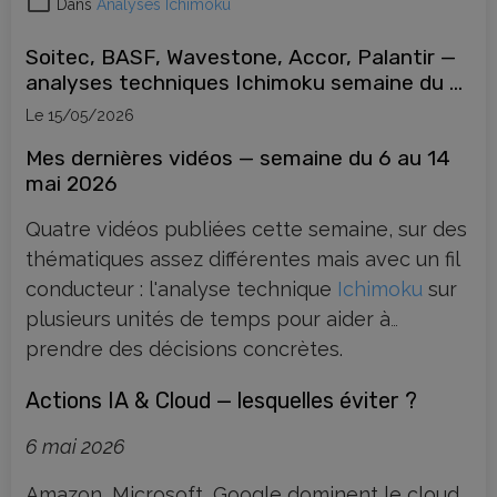
niveaux clés Ichimoku — en attendant patiemment ce moment
Dans
Analyses Ichimoku
comme en 2020.
Soitec, BASF, Wavestone, Accor, Palantir —
analyses techniques Ichimoku semaine du 6
mai 2026
Le 15/05/2026
Mes dernières vidéos — semaine du 6 au 14
mai 2026
Quatre vidéos publiées cette semaine, sur des
thématiques assez différentes mais avec un fil
conducteur : l'analyse technique
Ichimoku
sur
plusieurs unités de temps pour aider à
prendre des décisions concrètes.
Actions IA & Cloud — lesquelles éviter ?
6 mai 2026
Amazon, Microsoft, Google dominent le cloud.