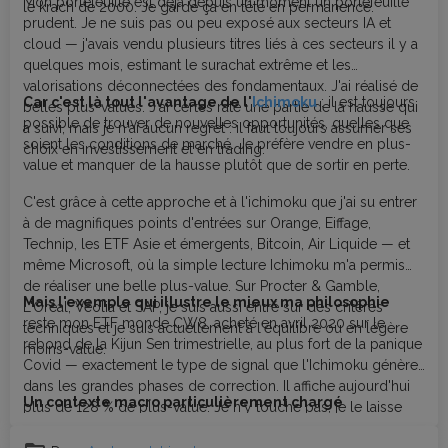
Mon portefeuille est déjà depuis un moment un portefeuille
le krach de 2000. Je garde ça en tête en permanence.
prudent. Je ne suis pas ou peu exposé aux secteurs IA et
cloud — j'avais vendu plusieurs titres liés à ces secteurs il y a
quelques mois, estimant le surachat extrême et les
valorisations déconnectées des fondamentaux. J'ai réalisé de
Car c'est là tout l'avantage de l'
Ichimoku
: il est toujours
belles plus-values. J'ai certes raté une partie de la hausse qui
possible de trouver de nouvelles opportunités, quelles que
a suivi, mais je n'ai aucun regret : il faut toujours assumer ses
soient les conditions de marché. Je préfère vendre en plus-
choix en investissement et en trading.
value et manquer de la hausse plutôt que de sortir en perte.
C'est grâce à cette approche et à l'ichimoku que j'ai su entrer
à de magnifiques points d'entrées sur Orange, Eiffage,
Technip, les ETF Asie et émergents, Bitcoin, Air Liquide — et
même Microsoft, où la simple lecture Ichimoku m'a permis
de réaliser une belle plus-value. Sur Procter & Gamble,
Mais l'exemple qui illustre le mieux ma philosophie
L'Oréal, Véolia et SAP, je suis aussi entré sur des critères
reste mon ETF monde CW8, acheté en avril 2020 sur le
techniques et je suis actuellement à l'équilibre ou en légère
rebond de la Kijun Sen trimestrielle, au plus fort de la panique
moins-value.
Covid — exactement le type de signal que l'Ichimoku génère
dans les grandes phases de correction. Il affiche aujourd'hui
Un contexte macro particulièrement chargé
plus de 128 % de plus-value. Je n'y touche pas, je le laisse
travailler. Et je rachèterai lorsqu'il reviendra corriger sur des