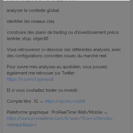
analyser le contexte global
identifier les niveaux clés
construire des plans de trading ou d'investissement précis
(entrée, stop, objectif)
Vous retrouverez ci-dessous ces différentes analyses, avec
des configurations concrètes issues du marché réel.
Pour suivre mes analyses au quotidien, vous pouvez
également me retrouver sur Twitter :
https://x.com/cypressat
Et si vous souhaitez trader ou investir :
Compte titre : IG →
https://upl.inc/ry96fr
Plateforme graphique : ProRealTime Web/Mobile →
https://www.prorealtime.com/fr/web/?from=ichimoku-
webapp&app=1