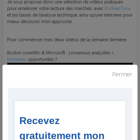
Je vous propose donc une sélection de vidéos pratiques
pour améliorer votre lecture des marchés, avec
ProRealTime
et les bases de l’analyse technique, ainsi qu’une interview pour
mieux découvrir mon approche.
Pour commencer mes deux vidéos de la semaine dernière:
Boston scientific & Microsoft : consensus analystes +
Ichimoku
, opportunités ?
Positions en perte : faut-il s’inquiéter ? (Clôture trimestrielle)
Fermer