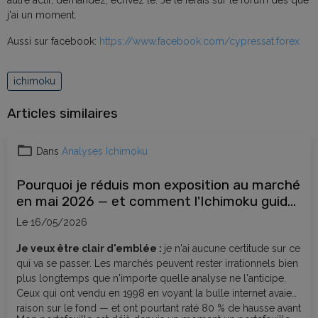
autre actif, demandez, écrivez le. Je le ferais sur le forum dès que
j'ai un moment.
Aussi sur facebook:
https://www.facebook.com/cypressat.forex
ichimoku
Articles similaires
Dans
Analyses Ichimoku
Pourquoi je réduis mon exposition au marché
en mai 2026 — et comment l'Ichimoku guide
mes décisions
Le 16/05/2026
Je veux être clair d'emblée :
je n'ai aucune certitude sur ce
qui va se passer. Les marchés peuvent rester irrationnels bien
plus longtemps que n'importe quelle analyse ne l'anticipe.
Ceux qui ont vendu en 1998 en voyant la bulle internet avaient
raison sur le fond — et ont pourtant raté 80 % de hausse avant