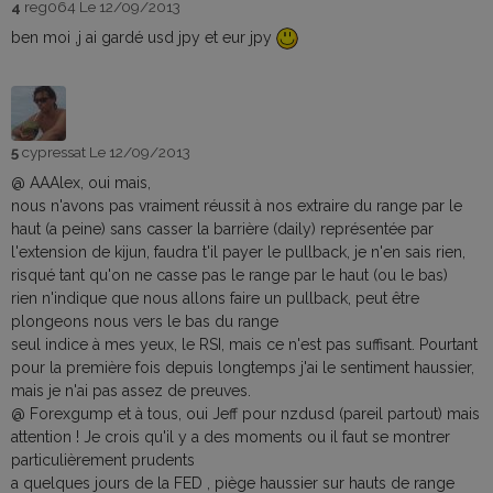
4
reg064
Le 12/09/2013
ben moi ,j ai gardé usd jpy et eur jpy
5
cypressat
Le 12/09/2013
@ AAAlex, oui mais,
nous n'avons pas vraiment réussit à nos extraire du range par le
haut (a peine) sans casser la barrière (daily) représentée par
l'extension de kijun, faudra t'il payer le pullback, je n'en sais rien,
risqué tant qu'on ne casse pas le range par le haut (ou le bas)
rien n'indique que nous allons faire un pullback, peut être
plongeons nous vers le bas du range
seul indice à mes yeux, le RSI, mais ce n'est pas suffisant. Pourtant
pour la première fois depuis longtemps j'ai le sentiment haussier,
mais je n'ai pas assez de preuves.
@ Forexgump et à tous, oui Jeff pour nzdusd (pareil partout) mais
attention ! Je crois qu'il y a des moments ou il faut se montrer
particulièrement prudents
a quelques jours de la FED , piège haussier sur hauts de range