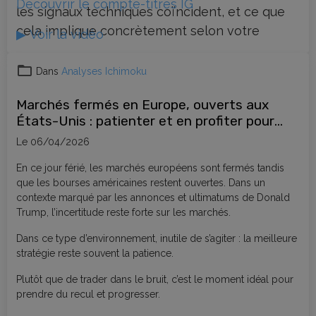
Découvrir le compte-titres IG
les signaux techniques coïncident, et ce que
cela implique concrètement selon votre
▶ Voir la vidéo
horizon : investisseur long terme ou swing
trader.
Dans
Analyses Ichimoku
Marchés fermés en Europe, ouverts aux
États-Unis : patienter et en profiter pour
progresser en bourse
Le 06/04/2026
En ce jour férié, les marchés européens sont fermés tandis
que les bourses américaines restent ouvertes. Dans un
contexte marqué par les annonces et ultimatums de Donald
Trump, l’incertitude reste forte sur les marchés.
Dans ce type d’environnement, inutile de s’agiter : la meilleure
stratégie reste souvent la patience.
Plutôt que de trader dans le bruit, c’est le moment idéal pour
prendre du recul et progresser.