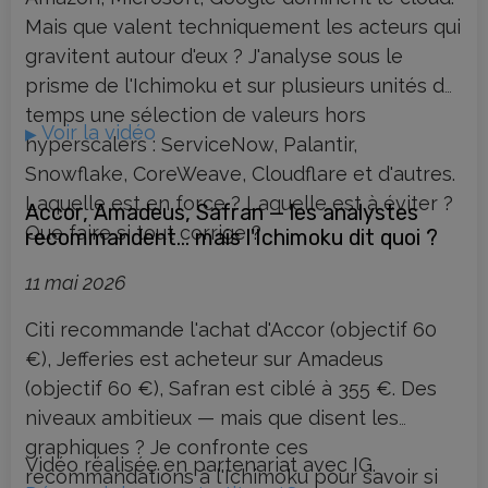
Mais que valent techniquement les acteurs qui
gravitent autour d'eux ? J'analyse sous le
prisme de l'Ichimoku et sur plusieurs unités de
temps une sélection de valeurs hors
Voir la vidéo
▶
hyperscalers : ServiceNow, Palantir,
Snowflake, CoreWeave, Cloudflare et d'autres.
Laquelle est en force ? Laquelle est à éviter ?
Accor, Amadeus, Safran — les analystes
Que faire si tout corrige ?
recommandent… mais l'Ichimoku dit quoi ?
11 mai 2026
Citi recommande l'achat d'Accor (objectif 60
€), Jefferies est acheteur sur Amadeus
(objectif 60 €), Safran est ciblé à 355 €. Des
niveaux ambitieux — mais que disent les
graphiques ? Je confronte ces
Vidéo réalisée en partenariat avec IG.
recommandations à l'Ichimoku pour savoir si