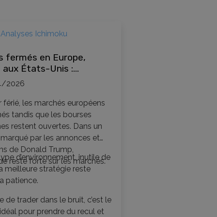
Analyses Ichimoku
s fermés en Europe,
 aux États-Unis :
er et en profiter pour
4/2026
ser en bourse
r férié, les marchés européens
és tandis que les bourses
es restent ouvertes. Dans un
 marqué par les annonces et
ms de Donald Trump,
ype d’environnement, inutile de
ude reste forte sur les marchés.
 la meilleure stratégie reste
a patience.
 de trader dans le bruit, c’est le
déal pour prendre du recul et