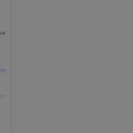
sur
6fr
/?