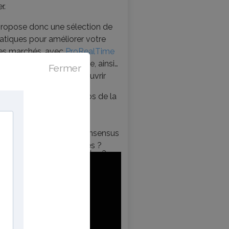
r.
propose donc une sélection de
atiques pour améliorer votre
des marchés, avec
ProRealTime
ses de l’analyse technique, ainsi
Fermer
terview pour mieux découvrir
roche.
mencer mes deux vidéos de la
ernière:
ientific & Microsoft : consensus
 +
Ichimoku
, opportunités ?
en perte : faut-il s’inquiéter ?
rimestrielle)