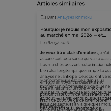
Articles similaires
Dans
Analyses Ichimoku
Pourquoi je réduis mon expositi
au marché en mai 2026 — et
comment l'Ichimoku guide mes
Le 16/05/2026
décisions
Je veux être clair d'emblée :
je n'ai
aucune certitude sur ce qui va se passe
Les marchés peuvent rester irrationnel
bien plus longtemps que n'importe que
analyse ne l'anticipe. Ceux qui ont ven
Mon portefeuille est déjà depuis un
en 1998 en voyant la bulle internet
moment un portefeuille prudent. Je ne
avaient raison sur le fond — et ont
suis pas ou peu exposé aux secteurs I
pourtant raté 80 % de hausse avant le
et cloud — j'avais vendu plusieurs titre
krach de 2000. Je garde ça en tête en
liés à ces secteurs il y a quelques mois
permanence.
Car c'est là tout l'avantage de
estimant le surachat extrême et les