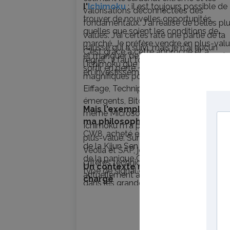
l'
Ichimoku
: il est toujours possible de
valorisations déconnectées des
trouver de nouvelles opportunités,
fondamentaux. J'ai réalisé de belles pl
quelles que soient les conditions de
values. J'ai certes raté une partie de la
marché. Je préfère vendre en plus-val
hausse qui a suivi, mais je n'ai aucun
C'est grâce à cette approche et à
et manquer de la hausse plutôt que de
regret : il faut toujours assumer ses cho
l'ichimoku que j'ai su entrer à de
sortir en perte.
en investissement et en trading.
magnifiques points d'entrées sur Orang
Eiffage, Technip, les ETF Asie et
émergents, Bitcoin, Air Liquide — et
Mais l'exemple qui illustre le mieu
même Microsoft, où la simple lecture
ma philosophie
reste mon ETF mon
Ichimoku m'a permis de réaliser une be
CW8, acheté en avril 2020 sur le rebo
plus-value. Sur Procter & Gamble, L'Oré
de la Kijun Sen trimestrielle, au plus for
Véolia et SAP, je suis aussi entré sur de
de la panique Covid — exactement le
critères techniques et je suis
Un contexte macro particulièrem
type de signal que l'Ichimoku génère
actuellement à l'équilibre ou en légère
chargé
dans les grandes phases de correction. 
moins-value.
affiche aujourd'hui plus de 128 % de pl
value. Je n'y touche pas, je le laisse
travailler. Et je rachèterai lorsqu'il