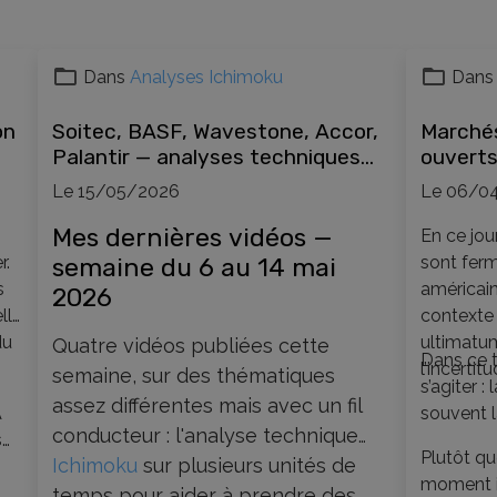
Dans
Analyses Ichimoku
Dans
on
Soitec, BASF, Wavestone, Accor,
Marché
Palantir — analyses techniques
ouverts
Ichimoku semaine du 6 mai 2026
patient
Le 15/05/2026
Le 06/0
progres
Mes dernières vidéos —
En ce jou
r.
semaine du 6 au 14 mai
sont ferm
s
américain
2026
lle
contexte
du
ultimatu
Quatre vidéos publiées cette
Dans ce t
l’incertit
semaine, sur des thématiques
s’agiter :
assez différentes mais avec un fil
A
souvent l
conducteur : l'analyse technique
s
Plutôt que
Ichimoku
sur plusieurs unités de
,
moment i
temps pour aider à prendre des