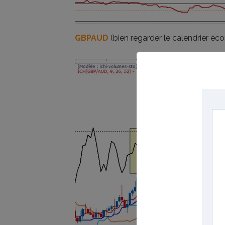
GBPAUD
(bien regarder le calendrier éc