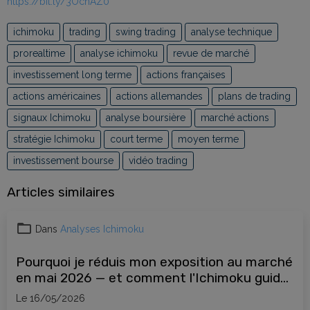
https://bit.ly/3OcnAZ0
ichimoku
trading
swing trading
analyse technique
prorealtime
analyse ichimoku
revue de marché
investissement long terme
actions françaises
actions américaines
actions allemandes
plans de trading
signaux Ichimoku
analyse boursière
marché actions
stratégie Ichimoku
court terme
moyen terme
investissement bourse
vidéo trading
Articles similaires
Dans
Analyses Ichimoku
Pourquoi je réduis mon exposition au marché
en mai 2026 — et comment l'Ichimoku guide
mes décisions
Le 16/05/2026