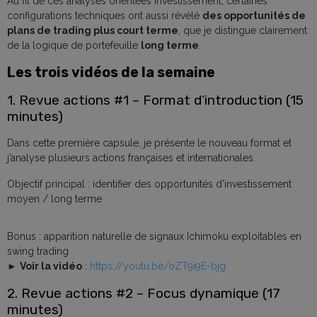
Au fil de ces analyses orientées investissement, certaines
configurations techniques ont aussi révélé
des opportunités de
plans de trading plus court terme
, que je distingue clairement
de la logique de portefeuille
long terme
.
Les trois vidéos de la semaine
1. Revue actions #1 – Format d’introduction (15
minutes)
Dans cette première capsule, je présente le nouveau format et
j’analyse plusieurs actions françaises et internationales.
Objectif principal : identifier des opportunités d’investissement
moyen / long terme
Bonus : apparition naturelle de signaux Ichimoku exploitables en
swing trading
►
Voir la vidéo
:
https://youtu.be/oZT9i9E-bjg
2. Revue actions #2 – Focus dynamique (17
minutes)