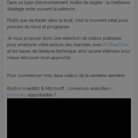
Dans ce type d’environnement, inutile de s’agiter : la meilleure
stratégie reste souvent la patience.
Plutôt que de trader dans le bruit, c’est le moment idéal pour
prendre du recul et progresser.
Je vous propose donc une sélection de vidéos pratiques
pour améliorer votre lecture des marchés, avec
ProRealTime
et les bases de l’analyse technique, ainsi qu’une interview pour
mieux découvrir mon approche.
Pour commencer mes deux vidéos de la semaine dernière:
Boston scientific & Microsoft : consensus analystes +
Ichimoku
, opportunités ?
Positions en perte : faut-il s’inquiéter ? (Clôture trimestrielle)