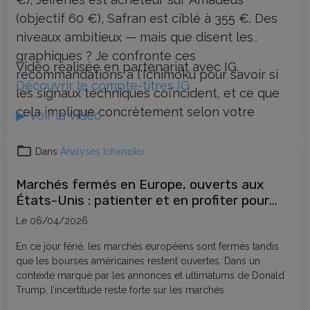
(objectif 60 €), Safran est ciblé à 355 €. Des
niveaux ambitieux — mais que disent les
graphiques ? Je confronte ces
Vidéo réalisée en partenariat avec IG.
recommandations à l'Ichimoku pour savoir si
Découvrir le compte-titres IG
les signaux techniques coïncident, et ce que
cela implique concrètement selon votre
▶ Voir la vidéo
horizon : investisseur long terme ou swing
trader.
Dans
Analyses Ichimoku
Marchés fermés en Europe, ouverts aux
États-Unis : patienter et en profiter pour
progresser en bourse
Le 06/04/2026
En ce jour férié, les marchés européens sont fermés tandis
que les bourses américaines restent ouvertes. Dans un
contexte marqué par les annonces et ultimatums de Donald
Trump, l’incertitude reste forte sur les marchés.