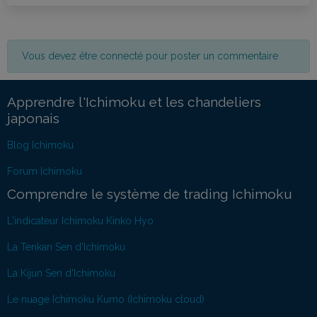
Vous devez être connecté pour poster un commentaire
Apprendre l'Ichimoku et les chandeliers
japonais
Blog Ichimoku
Forum Ichimoku
Comprendre le système de trading Ichimoku
L'indicateur Ichimoku Kinko Hyo
La Tenkan Sen d'Ichimoku
La Kijun Sen d'Ichimoku
Le nuage Ichimoku Kumo (Ichimoku cloud)