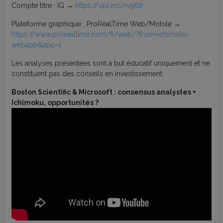
Compte titre : IG →
https://upl.inc/ry96fr
Plateforme graphique : ProRealTime Web/Mobile →
https://www.prorealtime.com/fr/web/?from=ichimoku-
webapp&app=1
Les analyses présentées sont à but éducatif uniquement et ne
constituent pas des conseils en investissement.
Boston Scientific & Microsoft : consensus analystes +
Ichimoku, opportunités ?