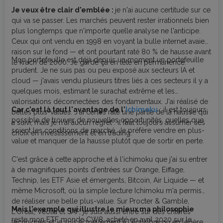
Je veux être clair d'emblée :
je n'ai aucune certitude sur ce
qui va se passer. Les marchés peuvent rester irrationnels bien
plus longtemps que n'importe quelle analyse ne l'anticipe.
Ceux qui ont vendu en 1998 en voyant la bulle internet avaient
raison sur le fond — et ont pourtant raté 80 % de hausse avant
Mon portefeuille est déjà depuis un moment un portefeuille
le krach de 2000. Je garde ça en tête en permanence.
prudent. Je ne suis pas ou peu exposé aux secteurs IA et
cloud — j'avais vendu plusieurs titres liés à ces secteurs il y a
quelques mois, estimant le surachat extrême et les
valorisations déconnectées des fondamentaux. J'ai réalisé de
Car c'est là tout l'avantage de l'
Ichimoku
: il est toujours
belles plus-values. J'ai certes raté une partie de la hausse qui
possible de trouver de nouvelles opportunités, quelles que
a suivi, mais je n'ai aucun regret : il faut toujours assumer ses
soient les conditions de marché. Je préfère vendre en plus-
choix en investissement et en trading.
value et manquer de la hausse plutôt que de sortir en perte.
C'est grâce à cette approche et à l'ichimoku que j'ai su entrer
à de magnifiques points d'entrées sur Orange, Eiffage,
Technip, les ETF Asie et émergents, Bitcoin, Air Liquide — et
même Microsoft, où la simple lecture Ichimoku m'a permis
de réaliser une belle plus-value. Sur Procter & Gamble,
Mais l'exemple qui illustre le mieux ma philosophie
L'Oréal, Véolia et SAP, je suis aussi entré sur des critères
reste mon ETF monde CW8, acheté en avril 2020 sur le
techniques et je suis actuellement à l'équilibre ou en légère