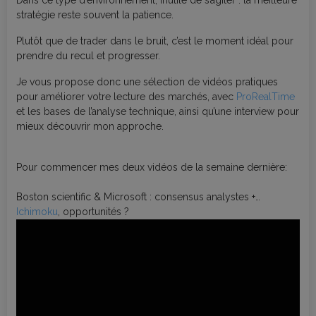
stratégie reste souvent la patience.
Plutôt que de trader dans le bruit, c’est le moment idéal pour
prendre du recul et progresser.
Je vous propose donc une sélection de vidéos pratiques
pour améliorer votre lecture des marchés, avec
ProRealTime
et les bases de l’analyse technique, ainsi qu’une interview pour
mieux découvrir mon approche.
Pour commencer mes deux vidéos de la semaine dernière:
Boston scientific & Microsoft : consensus analystes +
Ichimoku
, opportunités ?
Positions en perte : faut-il s’inquiéter ? (Clôture trimestrielle)