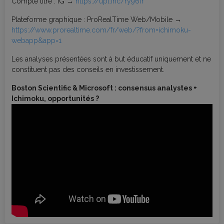
Compte titre : IG →
https://upl.inc/ry96fr
Plateforme graphique : ProRealTime Web/Mobile →
https://www.prorealtime.com/fr/web/?from=ichimoku-
webapp&app=1
Les analyses présentées sont à but éducatif uniquement et ne
constituent pas des conseils en investissement.
Boston Scientific & Microsoft : consensus analystes +
Ichimoku, opportunités ?