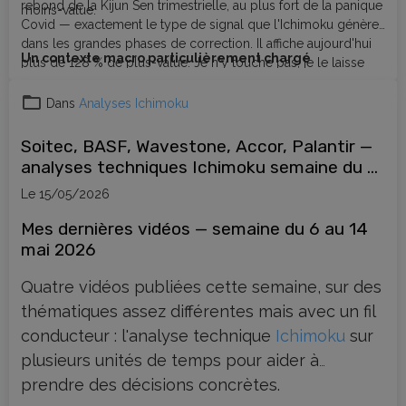
rebond de la Kijun Sen trimestrielle, au plus fort de la panique
moins-value.
Covid — exactement le type de signal que l'Ichimoku génère
dans les grandes phases de correction. Il affiche aujourd'hui
Un contexte macro particulièrement chargé
plus de 128 % de plus-value. Je n'y touche pas, je le laisse
travailler. Et je rachèterai lorsqu'il reviendra corriger sur des
niveaux clés Ichimoku — en attendant patiemment ce moment
Dans
Analyses Ichimoku
comme en 2020.
Soitec, BASF, Wavestone, Accor, Palantir —
analyses techniques Ichimoku semaine du 6
mai 2026
Le 15/05/2026
Mes dernières vidéos — semaine du 6 au 14
mai 2026
Quatre vidéos publiées cette semaine, sur des
thématiques assez différentes mais avec un fil
conducteur : l'analyse technique
Ichimoku
sur
plusieurs unités de temps pour aider à
prendre des décisions concrètes.