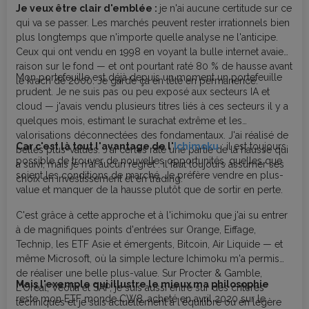
Je veux être clair d'emblée :
je n'ai aucune certitude sur ce
qui va se passer. Les marchés peuvent rester irrationnels bien
plus longtemps que n'importe quelle analyse ne l'anticipe.
Ceux qui ont vendu en 1998 en voyant la bulle internet avaient
raison sur le fond — et ont pourtant raté 80 % de hausse avant
Mon portefeuille est déjà depuis un moment un portefeuille
le krach de 2000. Je garde ça en tête en permanence.
prudent. Je ne suis pas ou peu exposé aux secteurs IA et
cloud — j'avais vendu plusieurs titres liés à ces secteurs il y a
quelques mois, estimant le surachat extrême et les
valorisations déconnectées des fondamentaux. J'ai réalisé de
Car c'est là tout l'avantage de l'
Ichimoku
: il est toujours
belles plus-values. J'ai certes raté une partie de la hausse qui
possible de trouver de nouvelles opportunités, quelles que
a suivi, mais je n'ai aucun regret : il faut toujours assumer ses
soient les conditions de marché. Je préfère vendre en plus-
choix en investissement et en trading.
value et manquer de la hausse plutôt que de sortir en perte.
C'est grâce à cette approche et à l'ichimoku que j'ai su entrer
à de magnifiques points d'entrées sur Orange, Eiffage,
Technip, les ETF Asie et émergents, Bitcoin, Air Liquide — et
même Microsoft, où la simple lecture Ichimoku m'a permis
de réaliser une belle plus-value. Sur Procter & Gamble,
Mais l'exemple qui illustre le mieux ma philosophie
L'Oréal, Véolia et SAP, je suis aussi entré sur des critères
reste mon ETF monde CW8, acheté en avril 2020 sur le
techniques et je suis actuellement à l'équilibre ou en légère