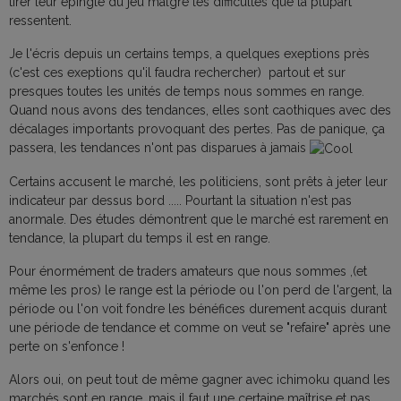
tirer leur épingle du jeu malgré les difficultés que la plupart
ressentent.
Je l'écris depuis un certains temps, a quelques exeptions près
(c'est ces exeptions qu'il faudra rechercher) partout et sur
presques toutes les unités de temps nous sommes en range.
Quand nous avons des tendances, elles sont caothiques avec des
décalages importants provoquant des pertes. Pas de panique, ça
passera, les tendances n'ont pas disparues à jamais
Certains accusent le marché, les politiciens, sont prêts à jeter leur
indicateur par dessus bord ..... Pourtant la situation n'est pas
anormale. Des études démontrent que le marché est rarement en
tendance, la plupart du temps il est en range.
Pour énormément de traders amateurs que nous sommes ,(et
même les pros) le range est la période ou l'on perd de l'argent, la
période ou l'on voit fondre les bénéfices durement acquis durant
une période de tendance et comme on veut se "refaire" après une
perte on s'enfonce !
Alors oui, on peut tout de même gagner avec ichimoku quand les
marchés sont en range, mais il faut une certaine maîtrise et pas