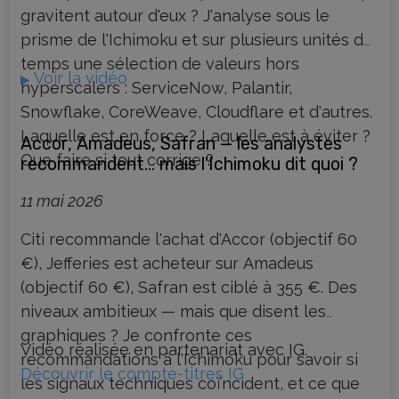
gravitent autour d'eux ? J'analyse sous le
prisme de l'Ichimoku et sur plusieurs unités de
temps une sélection de valeurs hors
Voir la vidéo
▶
hyperscalers : ServiceNow, Palantir,
Snowflake, CoreWeave, Cloudflare et d'autres.
Laquelle est en force ? Laquelle est à éviter ?
Accor, Amadeus, Safran — les analystes
Que faire si tout corrige ?
recommandent… mais l'Ichimoku dit quoi ?
11 mai 2026
Citi recommande l'achat d'Accor (objectif 60
€), Jefferies est acheteur sur Amadeus
(objectif 60 €), Safran est ciblé à 355 €. Des
niveaux ambitieux — mais que disent les
graphiques ? Je confronte ces
Vidéo réalisée en partenariat avec IG.
recommandations à l'Ichimoku pour savoir si
Découvrir le compte-titres IG
les signaux techniques coïncident, et ce que