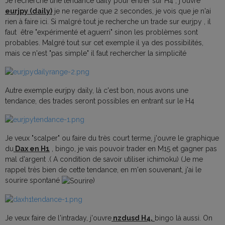
Je recherche une tendance daily pour entrer sur H4 , j'ouvre
eurjpy (daily)
je ne regarde que 2 secondes, je vois que je n'ai
rien à faire ici. Si malgré tout je recherche un trade sur eurjpy , il
faut être "expérimenté et aguerri" sinon les problèmes sont
probables. Malgré tout sur cet exemple il ya des possibilités,
mais ce n'est "pas simple" il faut rechercher la simplicité
Autre exemple eurjpy daily, là c'est bon, nous avons une
tendance, des trades seront possibles en entrant sur le H4
Je veux "scalper" ou faire du très court terme, j'ouvre le graphique
du
Dax en H1
, bingo, je vais pouvoir trader en M15 et gagner pas
mal d'argent .( A condition de savoir utiliser ichimoku) (Je me
rappel très bien de cette tendance, en m'en souvenant, j'ai le
sourire spontané
)
Je veux faire de l'intraday, j'ouvre
nzdusd H4,
bingo là aussi. On