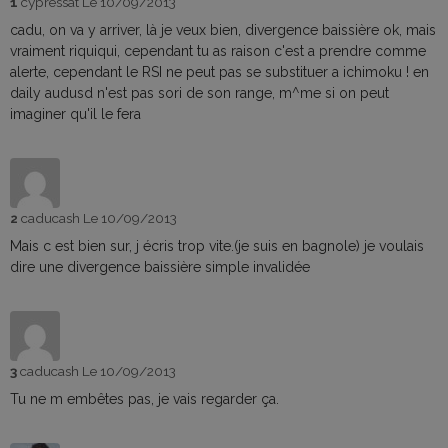
1
cypressat
Le 10/09/2013
cadu, on va y arriver, là je veux bien, divergence baissière ok, mais
vraiment riquiqui, cependant tu as raison c'est a prendre comme
alerte, cependant le RSI ne peut pas se substituer a ichimoku ! en
daily audusd n'est pas sori de son range, m^me si on peut
imaginer qu'il le fera
2
caducash
Le 10/09/2013
Mais c est bien sur, j écris trop vite.(je suis en bagnole) je voulais
dire une divergence baissière simple invalidée
3
caducash
Le 10/09/2013
Tu ne m embêtes pas, je vais regarder ça.