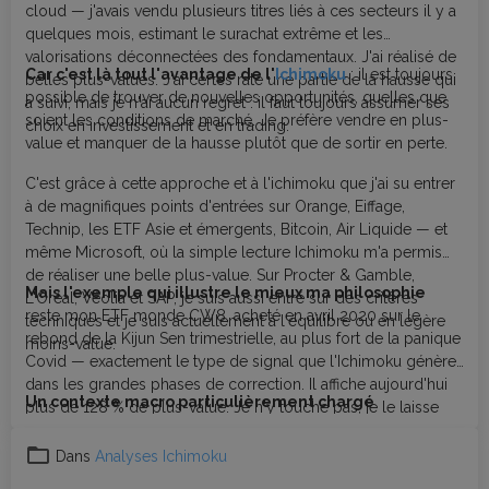
cloud — j'avais vendu plusieurs titres liés à ces secteurs il y a
quelques mois, estimant le surachat extrême et les
valorisations déconnectées des fondamentaux. J'ai réalisé de
Car c'est là tout l'avantage de l'
Ichimoku
: il est toujours
belles plus-values. J'ai certes raté une partie de la hausse qui
possible de trouver de nouvelles opportunités, quelles que
a suivi, mais je n'ai aucun regret : il faut toujours assumer ses
soient les conditions de marché. Je préfère vendre en plus-
choix en investissement et en trading.
value et manquer de la hausse plutôt que de sortir en perte.
C'est grâce à cette approche et à l'ichimoku que j'ai su entrer
à de magnifiques points d'entrées sur Orange, Eiffage,
Technip, les ETF Asie et émergents, Bitcoin, Air Liquide — et
même Microsoft, où la simple lecture Ichimoku m'a permis
de réaliser une belle plus-value. Sur Procter & Gamble,
Mais l'exemple qui illustre le mieux ma philosophie
L'Oréal, Véolia et SAP, je suis aussi entré sur des critères
reste mon ETF monde CW8, acheté en avril 2020 sur le
techniques et je suis actuellement à l'équilibre ou en légère
rebond de la Kijun Sen trimestrielle, au plus fort de la panique
moins-value.
Covid — exactement le type de signal que l'Ichimoku génère
dans les grandes phases de correction. Il affiche aujourd'hui
Un contexte macro particulièrement chargé
plus de 128 % de plus-value. Je n'y touche pas, je le laisse
travailler. Et je rachèterai lorsqu'il reviendra corriger sur des
niveaux clés Ichimoku — en attendant patiemment ce moment
Dans
Analyses Ichimoku
comme en 2020.