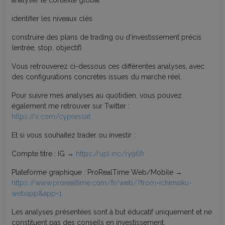
analyser le contexte global
identifier les niveaux clés
construire des plans de trading ou d'investissement précis
(entrée, stop, objectif)
Vous retrouverez ci-dessous ces différentes analyses, avec
des configurations concrètes issues du marché réel.
Pour suivre mes analyses au quotidien, vous pouvez
également me retrouver sur Twitter :
https://x.com/cypressat
Et si vous souhaitez trader ou investir :
Compte titre : IG →
https://upl.inc/ry96fr
Plateforme graphique : ProRealTime Web/Mobile →
https://www.prorealtime.com/fr/web/?from=ichimoku-
webapp&app=1
Les analyses présentées sont à but éducatif uniquement et ne
constituent pas des conseils en investissement.