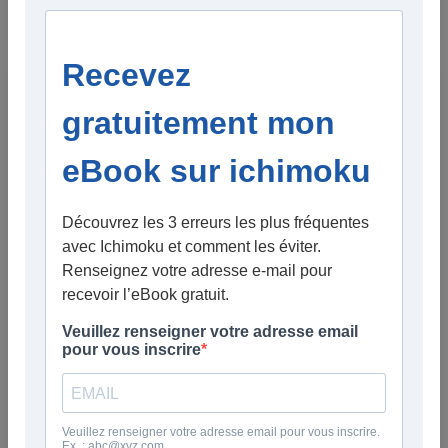
terme ou swing trader.
▶ Voir la vidéo
Dans
Analyses Ichimoku
Marchés fermés en Europe, ouverts aux
États-Unis : patienter et en profiter pour
progresser en bourse
Le 06/04/2026
En ce jour férié, les marchés européens sont fermés
tandis que les bourses américaines restent ouvertes.
Dans un contexte marqué par les annonces et
ultimatums de Donald Trump, l’incertitude reste forte
sur les marchés.
Dans ce type d’environnement, inutile de s’agiter : la