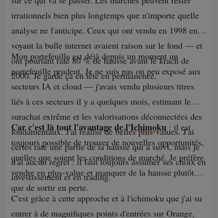
irrationnels bien plus longtemps que n'importe quelle
analyse ne l'anticipe. Ceux qui ont vendu en 1998 en
Il existe une asymétrie curieuse dans la
voyant la bulle internet avaient raison sur le fond — et
formation des investisseurs. On passe un temps
Mon portefeuille est déjà depuis un moment un
ont pourtant raté 80 % de hausse avant le krach de
considérable à apprendre où entrer. On en passe
portefeuille prudent. Je ne suis pas ou peu exposé aux
2000. Je garde ça en tête en permanence.
un peu à apprendre où placer son stop. Et on ne
secteurs IA et cloud — j'avais vendu plusieurs titres
passe pratiquement aucun temps sur ce qui se
liés à ces secteurs il y a quelques mois, estimant le
produit quand la position part dans le bon sens.
surachat extrême et les valorisations déconnectées des
Car c'est là tout l'avantage de l'
Ichimoku
: il est
fondamentaux. J'ai réalisé de belles plus-values. J'ai
C'est pourtant le cas de figure le plus fréquent
toujours possible de trouver de nouvelles opportunités,
certes raté une partie de la hausse qui a suivi, mais je
chez ceux qui travaillent correctement. Et de loin
quelles que soient les conditions de marché. Je préfère
n'ai aucun regret : il faut toujours assumer ses choix en
le plus coûteux quand il est mal géré.
vendre en plus-value et manquer de la hausse plutôt
investissement et en trading.
que de sortir en perte.
C'est grâce à cette approche et à l'ichimoku que j'ai su
Une position perdante vous impose une
entrer à de magnifiques points d'entrées sur Orange,
décision. Une position gagnante vous