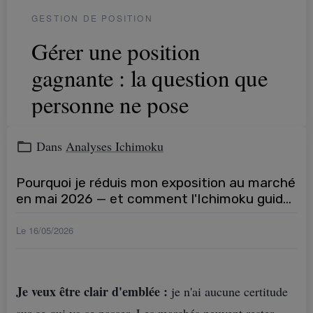
GESTION DE POSITION
Gérer une position
gagnante : la question que
personne ne pose
Tout le monde sait quoi faire d'une position
Dans
Analyses Ichimoku
perdante : on la coupe. La position
Pourquoi je réduis mon exposition au marché
gagnante, elle, pose un problème autrement
en mai 2026 — et comment l'Ichimoku guide
plus retors — et c'est là que se joue
mes décisions
Le 16/05/2026
l'essentiel d'un portefeuille.
Analyse Ichimoku multi-unités de temps · Cas pratique :
Je veux être clair d'emblée :
je n'ai aucune certitude
Microsoft
sur ce qui va se passer. Les marchés peuvent rester