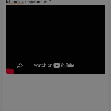
Ichimoku
, opportunités ?
Positions en perte : faut-il s’inquiéter ? (Clôture
trimestrielle)