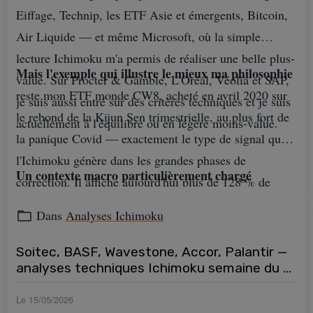
Eiffage, Technip, les ETF Asie et émergents, Bitcoin,
en propose quatre — et trois sont
Air Liquide — et même Microsoft, où la simple
mauvaises.
lecture Ichimoku m'a permis de réaliser une belle plus-
Mais l'exemple qui illustre le mieux ma philosophie
value. Sur Procter & Gamble, L'Oréal, Véolia et SAP,
reste mon ETF monde CW8, acheté en avril 2020 sur
Alléger trop tôt et regarder le titre continuer sans
je suis aussi entré sur des critères techniques et je suis
le rebond de la Kijun Sen trimestrielle, au plus fort de
vous. Ne rien faire et rendre l'intégralité du gain.
actuellement à l'équilibre ou en légère moins-value.
la panique Covid — exactement le type de signal que
Renforcer au pire moment, en haut de
l'Ichimoku génère dans les grandes phases de
mouvement, sur un simple sentiment de
Un contexte macro particulièrement chargé
correction. Il affiche aujourd'hui plus de 128 % de
confiance. Ou sortir intégralement alors que la
plus-value. Je n'y touche pas, je le laisse travailler. Et
structure de tendance reste intacte. Une seule de
Dans
Analyses Ichimoku
je rachèterai lorsqu'il reviendra corriger sur des
ces options est la bonne à un instant donné, et
niveaux clés Ichimoku — en attendant patiemment ce
rien dans votre ressenti ne vous dira laquelle.
Soitec, BASF, Wavestone, Accor, Palantir —
moment comme en 2020.
analyses techniques Ichimoku semaine du 6
Le graphique, lui, vous le dira. À condition de
mai 2026
Le 15/05/2026
savoir quoi lui demander.