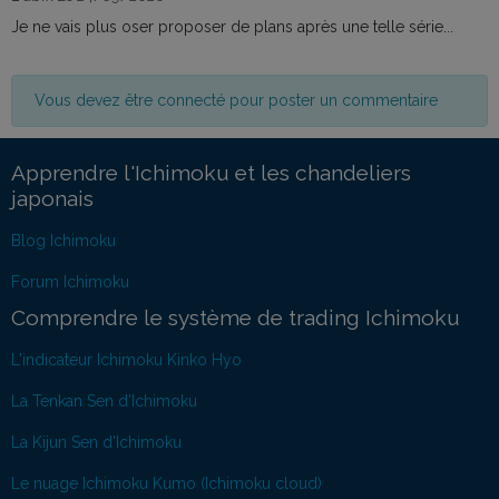
Je ne vais plus oser proposer de plans après une telle série...
Vous devez être connecté pour poster un commentaire
Apprendre l'Ichimoku et les chandeliers
japonais
Blog Ichimoku
Forum Ichimoku
Comprendre le système de trading Ichimoku
L'indicateur Ichimoku Kinko Hyo
La Tenkan Sen d'Ichimoku
La Kijun Sen d'Ichimoku
Le nuage Ichimoku Kumo (Ichimoku cloud)