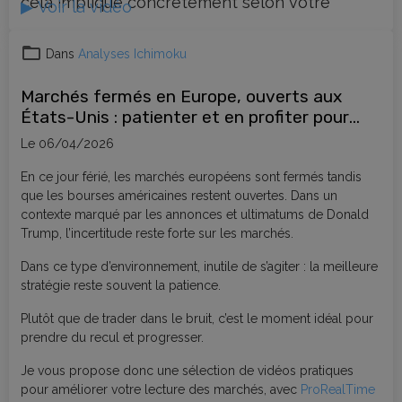
cela implique concrètement selon votre
▶ Voir la vidéo
horizon : investisseur long terme ou swing
trader.
Dans
Analyses Ichimoku
Marchés fermés en Europe, ouverts aux
États-Unis : patienter et en profiter pour
progresser en bourse
Le 06/04/2026
En ce jour férié, les marchés européens sont fermés tandis
que les bourses américaines restent ouvertes. Dans un
contexte marqué par les annonces et ultimatums de Donald
Trump, l’incertitude reste forte sur les marchés.
Dans ce type d’environnement, inutile de s’agiter : la meilleure
stratégie reste souvent la patience.
Plutôt que de trader dans le bruit, c’est le moment idéal pour
prendre du recul et progresser.
Je vous propose donc une sélection de vidéos pratiques
pour améliorer votre lecture des marchés, avec
ProRealTime