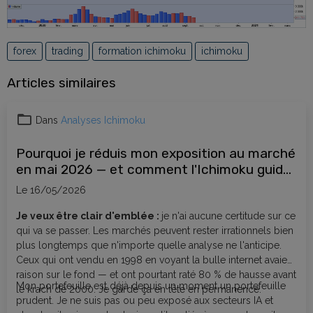
forex
trading
formation ichimoku
ichimoku
Articles similaires
Dans
Analyses Ichimoku
Pourquoi je réduis mon exposition au marché
en mai 2026 — et comment l'Ichimoku guide
mes décisions
Le 16/05/2026
Je veux être clair d'emblée :
je n'ai aucune certitude sur ce
qui va se passer. Les marchés peuvent rester irrationnels bien
plus longtemps que n'importe quelle analyse ne l'anticipe.
Ceux qui ont vendu en 1998 en voyant la bulle internet avaient
raison sur le fond — et ont pourtant raté 80 % de hausse avant
Mon portefeuille est déjà depuis un moment un portefeuille
le krach de 2000. Je garde ça en tête en permanence.
prudent. Je ne suis pas ou peu exposé aux secteurs IA et