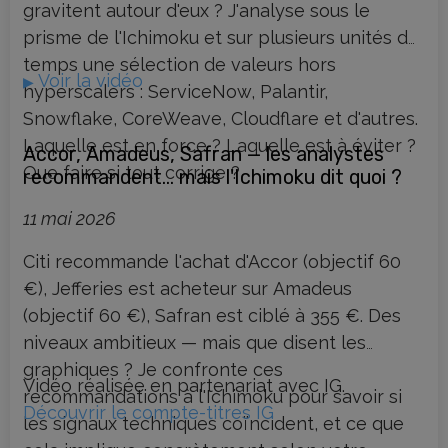
gravitent autour d'eux ? J'analyse sous le
prisme de l'Ichimoku et sur plusieurs unités de
temps une sélection de valeurs hors
Voir la vidéo
▶
hyperscalers : ServiceNow, Palantir,
Snowflake, CoreWeave, Cloudflare et d'autres.
Laquelle est en force ? Laquelle est à éviter ?
Accor, Amadeus, Safran — les analystes
Que faire si tout corrige ?
recommandent… mais l'Ichimoku dit quoi ?
11 mai 2026
Citi recommande l'achat d'Accor (objectif 60
€), Jefferies est acheteur sur Amadeus
(objectif 60 €), Safran est ciblé à 355 €. Des
niveaux ambitieux — mais que disent les
graphiques ? Je confronte ces
Vidéo réalisée en partenariat avec IG.
recommandations à l'Ichimoku pour savoir si
Découvrir le compte-titres IG
les signaux techniques coïncident, et ce que