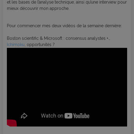
et les bases de l’analyse technique, ainsi qu’une interview pour
mieux découvrir mon approche.
Pour commencer mes deux vidéos de la semaine dernière:
Boston scientific & Microsoft : consensus analystes +
Ichimoku
, opportunités ?
Positions en perte : faut-il s’inquiéter ? (Clôture trimestrielle)