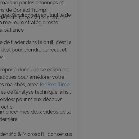
 marqué par les annonces et
ms de Donald Trump,
ype d’environnement, inutile de
ude reste forte sur les marchés.
 la meilleure stratégie reste
a patience.
 de trader dans le bruit, c’est le
déal pour prendre du recul et
r.
propose donc une sélection de
atiques pour améliorer votre
des marchés, avec
ProRealTime
ses de l’analyse technique, ainsi
terview pour mieux découvrir
roche.
mencer mes deux vidéos de la
ernière:
ientific & Microsoft : consensus