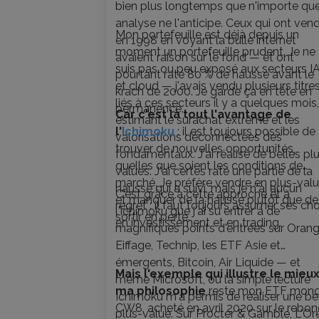
bien plus longtemps que n'importe que
analyse ne l'anticipe. Ceux qui ont ven
Mon portefeuille est déjà depuis un
en 1998 en voyant la bulle internet
moment un portefeuille prudent. Je ne
avaient raison sur le fond — et ont
suis pas ou peu exposé aux secteurs I
pourtant raté 80 % de hausse avant le
et cloud — j'avais vendu plusieurs titre
krach de 2000. Je garde ça en tête en
liés à ces secteurs il y a quelques mois
permanence.
Car c'est là tout l'avantage de
estimant le surachat extrême et les
l'
Ichimoku
: il est toujours possible de
valorisations déconnectées des
trouver de nouvelles opportunités,
fondamentaux. J'ai réalisé de belles pl
quelles que soient les conditions de
values. J'ai certes raté une partie de la
marché. Je préfère vendre en plus-val
hausse qui a suivi, mais je n'ai aucun
C'est grâce à cette approche et à
et manquer de la hausse plutôt que de
regret : il faut toujours assumer ses cho
l'ichimoku que j'ai su entrer à de
sortir en perte.
en investissement et en trading.
magnifiques points d'entrées sur Orang
Eiffage, Technip, les ETF Asie et
émergents, Bitcoin, Air Liquide — et
Mais l'exemple qui illustre le mieu
même Microsoft, où la simple lecture
ma philosophie
reste mon ETF mon
Ichimoku m'a permis de réaliser une be
CW8, acheté en avril 2020 sur le rebo
plus-value. Sur Procter & Gamble, L'Oré