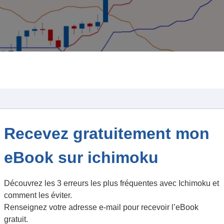
otidienne ichimoku
idéo :