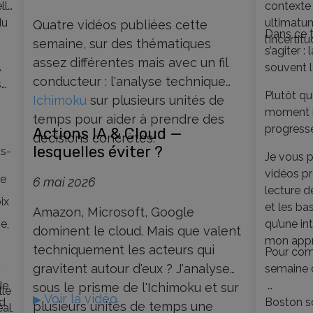
lle
contexte
du
ultimatu
Quatre vidéos publiées cette
Dans ce t
l’incertit
semaine, sur des thématiques
s’agiter :
assez différentes mais avec un fil
A
souvent l
conducteur : l'analyse technique
s
Plutôt que
Ichimoku
sur plusieurs unités de
,
moment i
temps pour aider à prendre des
progresse
Actions IA & Cloud —
décisions concrètes.
lesquelles éviter ?
us-
Je vous 
vidéos pr
ue
6 mai 2026
lecture 
ix
et les ba
Amazon, Microsoft, Google
e,
qu’une in
dominent le cloud. Mais que valent
mon app
techniquement les acteurs qui
Pour com
gravitent autour d'eux ? J'analyse
x
semaine d
de
sous le prisme de l'Ichimoku et sur
lle
Voir la vidéo
▶
nd
Boston sc
plusieurs unités de temps une
al,