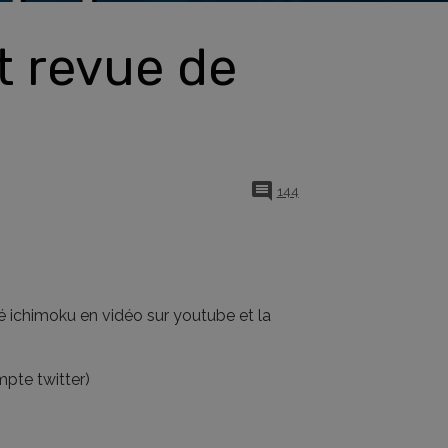
t revue de
144
é ichimoku en vidéo sur youtube et la
mpte twitter)