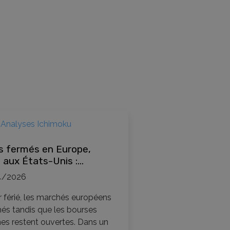
Analyses Ichimoku
s fermés en Europe,
 aux États-Unis :
er et en profiter pour
4/2026
ser en bourse
r férié, les marchés européens
és tandis que les bourses
es restent ouvertes. Dans un