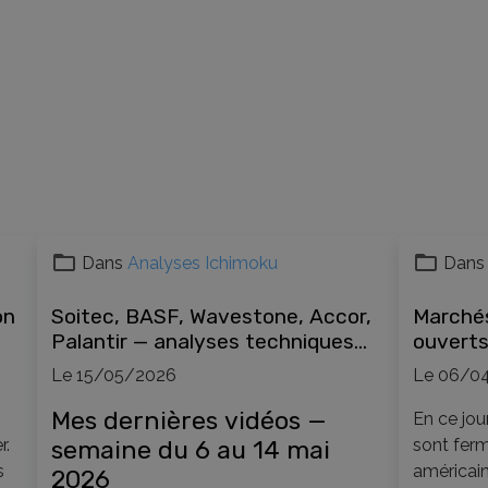
Dans
Analyses Ichimoku
Dans
on
Soitec, BASF, Wavestone, Accor,
Marché
Palantir — analyses techniques
ouverts
Ichimoku semaine du 6 mai 2026
patient
Le 15/05/2026
Le 06/0
progres
Mes dernières vidéos —
En ce jou
r.
semaine du 6 au 14 mai
sont ferm
s
américain
2026