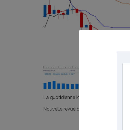
La quotidienne ichimoku EURUSD:
La qu
Nouvelle revue de marché ichimoku en v