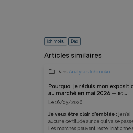
ichimoku
Dax
Articles similaires
Dans
Analyses Ichimoku
Pourquoi je réduis mon expositi
au marché en mai 2026 — et
comment l'Ichimoku guide mes
Le 16/05/2026
décisions
Je veux être clair d'emblée :
je n'ai
aucune certitude sur ce qui va se passe
Les marchés peuvent rester irrationnel