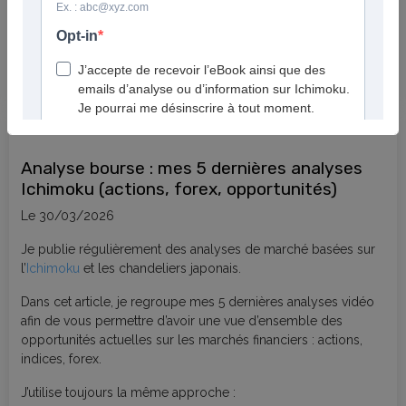
Dans
Analyses Ichimoku
Analyse bourse : mes 5 dernières analyses
Ichimoku (actions, forex, opportunités)
Le 30/03/2026
Je publie régulièrement des analyses de marché basées sur
l’
Ichimoku
et les chandeliers japonais.
Dans cet article, je regroupe mes 5 dernières analyses vidéo
afin de vous permettre d’avoir une vue d’ensemble des
opportunités actuelles sur les marchés financiers : actions,
indices, forex.
J’utilise toujours la même approche :