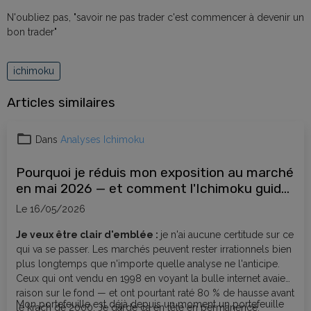
N'oubliez pas, "savoir ne pas trader c'est commencer à devenir un
bon trader"
ichimoku
Articles similaires
Dans
Analyses Ichimoku
Pourquoi je réduis mon exposition au marché
en mai 2026 — et comment l'Ichimoku guide
mes décisions
Le 16/05/2026
Je veux être clair d'emblée :
je n'ai aucune certitude sur ce
qui va se passer. Les marchés peuvent rester irrationnels bien
plus longtemps que n'importe quelle analyse ne l'anticipe.
Ceux qui ont vendu en 1998 en voyant la bulle internet avaient
raison sur le fond — et ont pourtant raté 80 % de hausse avant
Mon portefeuille est déjà depuis un moment un portefeuille
le krach de 2000. Je garde ça en tête en permanence.