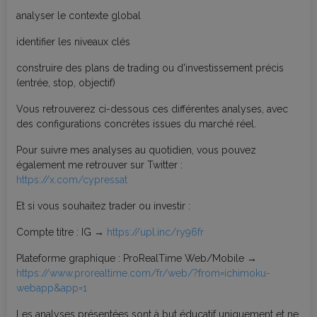
analyser le contexte global
identifier les niveaux clés
construire des plans de trading ou d'investissement précis
(entrée, stop, objectif)
Vous retrouverez ci-dessous ces différentes analyses, avec
des configurations concrètes issues du marché réel.
Pour suivre mes analyses au quotidien, vous pouvez
également me retrouver sur Twitter :
https://x.com/cypressat
Et si vous souhaitez trader ou investir :
Compte titre : IG →
https://upl.inc/ry96fr
Plateforme graphique : ProRealTime Web/Mobile →
https://www.prorealtime.com/fr/web/?from=ichimoku-
webapp&app=1
Les analyses présentées sont à but éducatif uniquement et ne