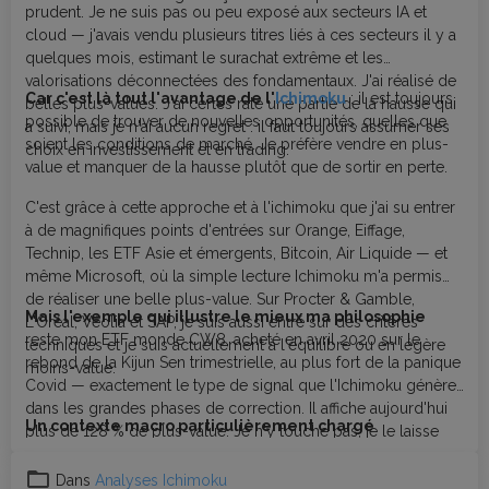
prudent. Je ne suis pas ou peu exposé aux secteurs IA et
cloud — j'avais vendu plusieurs titres liés à ces secteurs il y a
quelques mois, estimant le surachat extrême et les
valorisations déconnectées des fondamentaux. J'ai réalisé de
Car c'est là tout l'avantage de l'
Ichimoku
: il est toujours
belles plus-values. J'ai certes raté une partie de la hausse qui
possible de trouver de nouvelles opportunités, quelles que
a suivi, mais je n'ai aucun regret : il faut toujours assumer ses
soient les conditions de marché. Je préfère vendre en plus-
choix en investissement et en trading.
value et manquer de la hausse plutôt que de sortir en perte.
C'est grâce à cette approche et à l'ichimoku que j'ai su entrer
à de magnifiques points d'entrées sur Orange, Eiffage,
Technip, les ETF Asie et émergents, Bitcoin, Air Liquide — et
même Microsoft, où la simple lecture Ichimoku m'a permis
de réaliser une belle plus-value. Sur Procter & Gamble,
Mais l'exemple qui illustre le mieux ma philosophie
L'Oréal, Véolia et SAP, je suis aussi entré sur des critères
reste mon ETF monde CW8, acheté en avril 2020 sur le
techniques et je suis actuellement à l'équilibre ou en légère
rebond de la Kijun Sen trimestrielle, au plus fort de la panique
moins-value.
Covid — exactement le type de signal que l'Ichimoku génère
dans les grandes phases de correction. Il affiche aujourd'hui
Un contexte macro particulièrement chargé
plus de 128 % de plus-value. Je n'y touche pas, je le laisse
travailler. Et je rachèterai lorsqu'il reviendra corriger sur des
niveaux clés Ichimoku — en attendant patiemment ce moment
Dans
Analyses Ichimoku