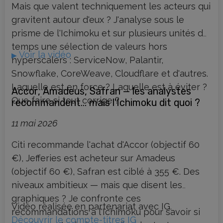
Mais que valent techniquement les acteurs qui
gravitent autour d'eux ? J'analyse sous le
prisme de l'Ichimoku et sur plusieurs unités de
temps une sélection de valeurs hors
Voir la vidéo
▶
hyperscalers : ServiceNow, Palantir,
Snowflake, CoreWeave, Cloudflare et d'autres.
Laquelle est en force ? Laquelle est à éviter ?
Accor, Amadeus, Safran — les analystes
Que faire si tout corrige ?
recommandent… mais l'Ichimoku dit quoi ?
11 mai 2026
Citi recommande l'achat d'Accor (objectif 60
€), Jefferies est acheteur sur Amadeus
(objectif 60 €), Safran est ciblé à 355 €. Des
niveaux ambitieux — mais que disent les
graphiques ? Je confronte ces
Vidéo réalisée en partenariat avec IG.
recommandations à l'Ichimoku pour savoir si
Découvrir le compte-titres IG