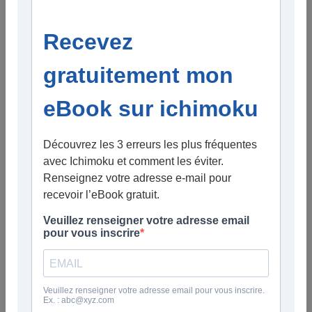
Quatre vidéos publiées cette semaine, sur des
thématiques assez différentes mais avec un fil
conducteur : l'analyse technique
Ichimoku
sur
plusieurs unités de temps pour aider à
prendre des décisions concrètes.
Actions IA & Cloud — lesquelles éviter ?
6 mai 2026
Amazon, Microsoft, Google dominent le cloud.
Mais que valent techniquement les acteurs qui
gravitent autour d'eux ? J'analyse sous le
prisme de l'Ichimoku et sur plusieurs unités de
temps une sélection de valeurs hors
Voir la vidéo
▶
hyperscalers : ServiceNow, Palantir,
Snowflake, CoreWeave, Cloudflare et d'autres.
Laquelle est en force ? Laquelle est à éviter ?