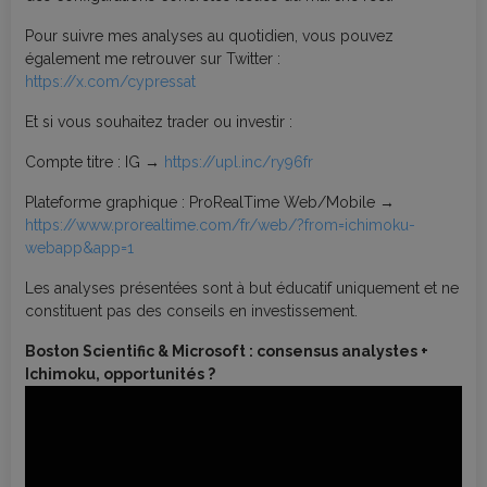
Pour suivre mes analyses au quotidien, vous pouvez
également me retrouver sur Twitter :
https://x.com/cypressat
Et si vous souhaitez trader ou investir :
Compte titre : IG →
https://upl.inc/ry96fr
Plateforme graphique : ProRealTime Web/Mobile →
https://www.prorealtime.com/fr/web/?from=ichimoku-
webapp&app=1
Les analyses présentées sont à but éducatif uniquement et ne
constituent pas des conseils en investissement.
Boston Scientific & Microsoft : consensus analystes +
Ichimoku, opportunités ?