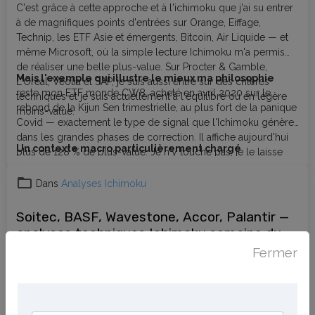
C'est grâce à cette approche et à l'ichimoku que j'ai su entrer
à de magnifiques points d'entrées sur Orange, Eiffage,
Technip, les ETF Asie et émergents, Bitcoin, Air Liquide — et
même Microsoft, où la simple lecture Ichimoku m'a permis
de réaliser une belle plus-value. Sur Procter & Gamble,
Mais l'exemple qui illustre le mieux ma philosophie
L'Oréal, Véolia et SAP, je suis aussi entré sur des critères
reste mon ETF monde CW8, acheté en avril 2020 sur le
techniques et je suis actuellement à l'équilibre ou en légère
rebond de la Kijun Sen trimestrielle, au plus fort de la panique
moins-value.
Covid — exactement le type de signal que l'Ichimoku génère
dans les grandes phases de correction. Il affiche aujourd'hui
Un contexte macro particulièrement chargé
plus de 128 % de plus-value. Je n'y touche pas, je le laisse
travailler. Et je rachèterai lorsqu'il reviendra corriger sur des
niveaux clés Ichimoku — en attendant patiemment ce moment
Dans
Analyses Ichimoku
comme en 2020.
Soitec, BASF, Wavestone, Accor, Palantir —
analyses techniques Ichimoku semaine du 6
mai 2026
Fermer
Le 15/05/2026
Mes dernières vidéos — semaine du 6 au 14
mai 2026