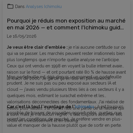
Dans
Analyses Ichimoku
Pourquoi je réduis mon exposition au marché
en mai 2026 — et comment l'Ichimoku guide
mes décisions
Le 16/05/2026
Je veux être clair d'emblée :
je n'ai aucune certitude sur ce
qui va se passer. Les marchés peuvent rester irrationnels bien
plus longtemps que n'importe quelle analyse ne l'anticipe.
Ceux qui ont vendu en 1998 en voyant la bulle internet avaient
raison sur le fond — et ont pourtant raté 80 % de hausse avant
Mon portefeuille est déjà depuis un moment un portefeuille
le krach de 2000. Je garde ça en tête en permanence.
prudent. Je ne suis pas ou peu exposé aux secteurs IA et
cloud — j'avais vendu plusieurs titres liés à ces secteurs il y a
quelques mois, estimant le surachat extrême et les
valorisations déconnectées des fondamentaux. J'ai réalisé de
Car c'est là tout l'avantage de l'
Ichimoku
: il est toujours
belles plus-values. J'ai certes raté une partie de la hausse qui
possible de trouver de nouvelles opportunités, quelles que
a suivi, mais je n'ai aucun regret : il faut toujours assumer ses
soient les conditions de marché. Je préfère vendre en plus-
choix en investissement et en trading.
value et manquer de la hausse plutôt que de sortir en perte.