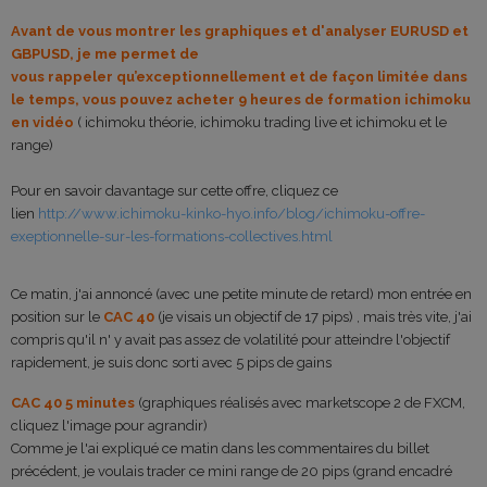
Avant de vous montrer les graphiques et d'analyser EURUSD et
GBPUSD, je me permet de
vous rappeler qu’exceptionnellement et de façon limitée dans
le temps, vous pouvez acheter 9 heures de formation ichimoku
en vidéo
( ichimoku théorie, ichimoku trading live et ichimoku et le
range)
Pour en savoir davantage sur cette offre, cliquez ce
lien
http://www.ichimoku-kinko-hyo.info/blog/ichimoku-offre-
exeptionnelle-sur-les-formations-collectives.html
Ce matin, j'ai annoncé (avec une petite minute de retard) mon entrée en
position sur le
CAC 40
(je visais un objectif de 17 pips) , mais très vite, j'ai
compris qu'il n' y avait pas assez de volatilité pour atteindre l'objectif
rapidement, je suis donc sorti avec 5 pips de gains
CAC 40 5 minutes
(graphiques réalisés avec marketscope 2 de FXCM,
cliquez l'image pour agrandir)
Comme je l'ai expliqué ce matin dans les commentaires du billet
précédent, je voulais trader ce mini range de 20 pips (grand encadré