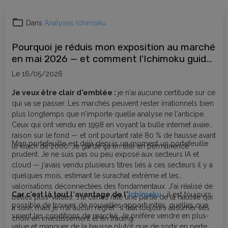
Dans
Analyses Ichimoku
Pourquoi je réduis mon exposition au marché
en mai 2026 — et comment l'Ichimoku guide
mes décisions
Le 16/05/2026
Je veux être clair d'emblée :
je n'ai aucune certitude sur ce
qui va se passer. Les marchés peuvent rester irrationnels bien
plus longtemps que n'importe quelle analyse ne l'anticipe.
Ceux qui ont vendu en 1998 en voyant la bulle internet avaient
raison sur le fond — et ont pourtant raté 80 % de hausse avant
Mon portefeuille est déjà depuis un moment un portefeuille
le krach de 2000. Je garde ça en tête en permanence.
prudent. Je ne suis pas ou peu exposé aux secteurs IA et
cloud — j'avais vendu plusieurs titres liés à ces secteurs il y a
quelques mois, estimant le surachat extrême et les
valorisations déconnectées des fondamentaux. J'ai réalisé de
Car c'est là tout l'avantage de l'
Ichimoku
: il est toujours
belles plus-values. J'ai certes raté une partie de la hausse qui
possible de trouver de nouvelles opportunités, quelles que
a suivi, mais je n'ai aucun regret : il faut toujours assumer ses
soient les conditions de marché. Je préfère vendre en plus-
choix en investissement et en trading.
value et manquer de la hausse plutôt que de sortir en perte.