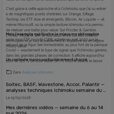
C'est grâce à cette approche et à l'ichimoku que j'ai su entrer
à de magnifiques points d'entrées sur Orange, Eiffage,
Technip, les ETF Asie et émergents, Bitcoin, Air Liquide — et
même Microsoft, où la simple lecture Ichimoku m'a permis
de réaliser une belle plus-value. Sur Procter & Gamble,
Mais l'exemple qui illustre le mieux ma philosophie
L'Oréal, Véolia et SAP, je suis aussi entré sur des critères
reste mon ETF monde CW8, acheté en avril 2020 sur le
techniques et je suis actuellement à l'équilibre ou en légère
rebond de la Kijun Sen trimestrielle, au plus fort de la panique
moins-value.
Covid — exactement le type de signal que l'Ichimoku génère
dans les grandes phases de correction. Il affiche aujourd'hui
Un contexte macro particulièrement chargé
plus de 128 % de plus-value. Je n'y touche pas, je le laisse
travailler. Et je rachèterai lorsqu'il reviendra corriger sur des
niveaux clés Ichimoku — en attendant patiemment ce moment
Dans
Analyses Ichimoku
comme en 2020.
Soitec, BASF, Wavestone, Accor, Palantir —
analyses techniques Ichimoku semaine du 6
mai 2026
Le 15/05/2026
Mes dernières vidéos — semaine du 6 au 14
mai 2026