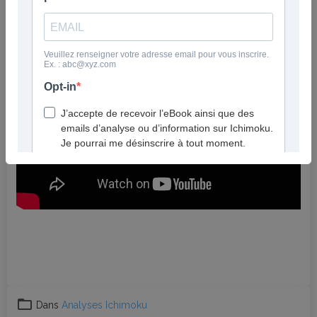
Boston scientific & Microsoft : consensus analystes +
Ichimoku
, opportunités ?
Positions en perte : faut-il s’inquiéter ? (Clôture trimestrielle)
Dans
Analyses Ichimoku