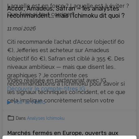
Laquelle est en force ? Laquelle est à éviter ?
Accor, Amadeus, Safran — les analystes
Que faire si tout corrige ?
recommandent… mais l'Ichimoku dit quoi ?
11 mai 2026
Citi recommande l'achat d'Accor (objectif 60
€), Jefferies est acheteur sur Amadeus
(objectif 60 €), Safran est ciblé à 355 €. Des
niveaux ambitieux — mais que disent les
graphiques ? Je confronte ces
Vidéo réalisée en partenariat avec IG.
recommandations à l'Ichimoku pour savoir si
Découvrir le compte-titres IG
les signaux techniques coïncident, et ce que
cela implique concrètement selon votre
▶ Voir la vidéo
horizon : investisseur long terme ou swing
trader.
Dans
Analyses Ichimoku
Marchés fermés en Europe, ouverts aux