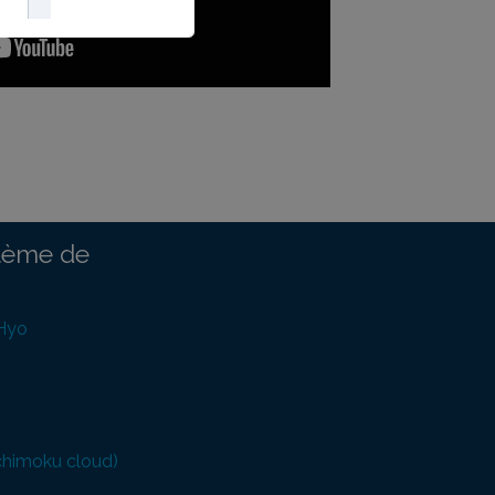
tème de
 Hyo
chimoku cloud)