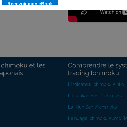
Ichimoku et les
Comprendre le sys
japonais
trading Ichimoku
L'indicateur Ichimoku Kinko
La Tenkan Sen d'Ichimoku
La Kijun Sen d'Ichimoku
Le nuage Ichimoku Kumo (I