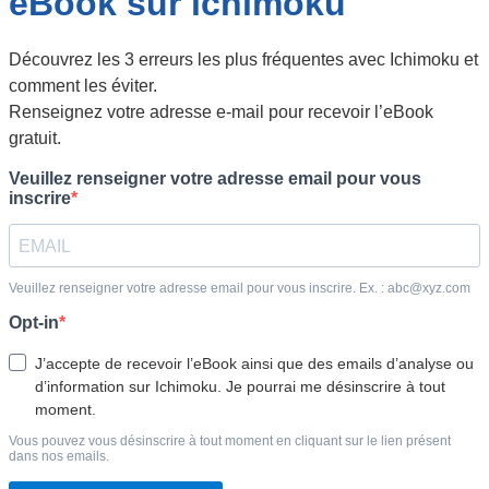
, Forex)
ku
sts pour ne rien
hés et des vidéos
chimoku
sts