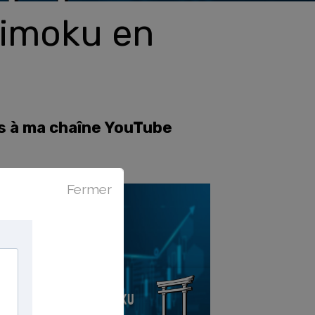
himoku en
 ma chaîne YouTube
Fermer