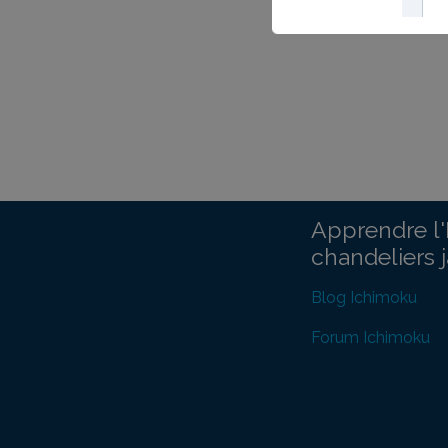
Apprendre l'
chandeliers 
Blog Ichimoku
Forum Ichimoku