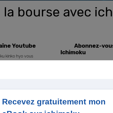
la bourse avec ic
haîne Youtube
Abonnez-vous à
Ichimoku
oku kinko hyo vous
sacrées aux actions, au
ndices
 pouvez assister et
 et tutos ichimoku et
yses de tous les actifs