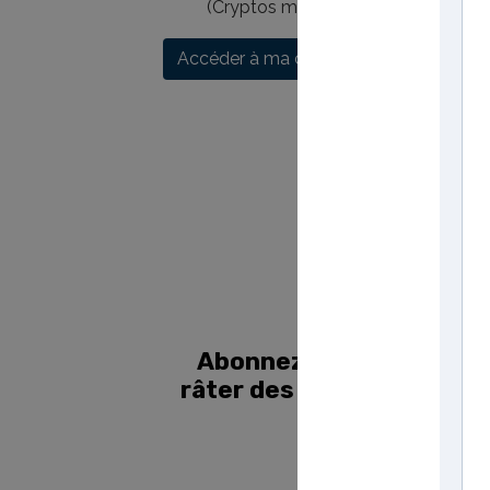
(Cryptos monnaies, actions, indices
Accéder à ma chaîne YouTube Ichimo
Abonnez-vous aux playli
râter des revues de marc
thématiques I
Voir les playli