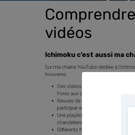
Comprendre 
vidéos
Ichimoku c'est aussi ma c
Sur ma chaîne YouTube dédiée à l'ichim
trouverez
Des vidéos "revues de marché "con
Forex aux cryptomonnaies et aux i
Revues de marché auxquelles vous
participer en direct
Une playlist de vidéos de formation
chandeliers japonais
Différents formats de vidéos d'anal