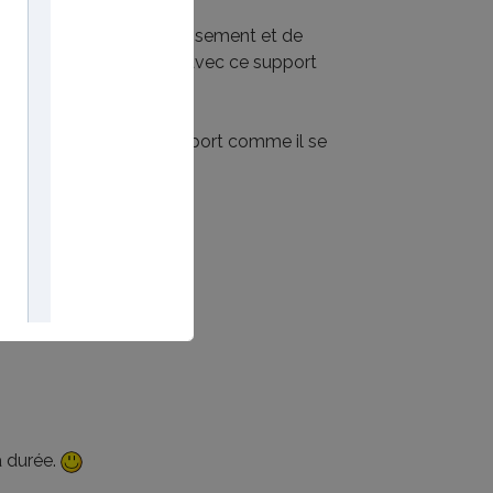
mande beaucoup d'investissement et de
bre et pouvoir travailler avec ce support
nés d'une newsletter.
ns de faire vivre ce support comme il se
a durée.