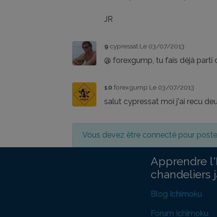
JR
9
cypressat
Le 03/07/2013
@ forexgump, tu fais déjà parti 
10
forexgump
Le 03/07/2013
salut cypressat moi j'ai recu deu
Vous devez être connecté pour post
Apprendre l'
chandeliers 
Blog Ichimoku
Forum Ichimoku