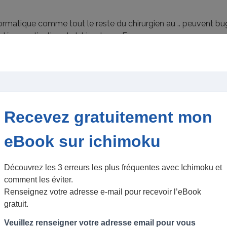
informatique comme tout le reste du chirurgien au .. peuvent b
a démocratisation de Ichimoku en France.
as !
 newsletters (malgré le bug de ce jour) et le travail d'analys
ssage et je m'engage a participer au maximum de mes possibilit