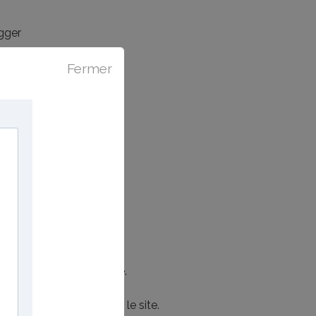
ugger
Fermer
e réalisé chaque semaine.
és afin de faire vivre le site.