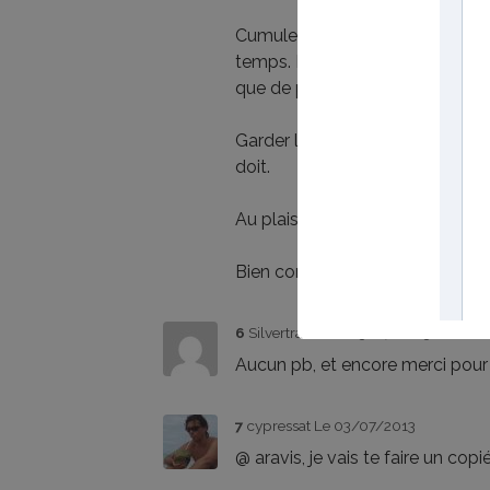
Cumuler au quotidien un travail
temps. Le temps c'est de l'argen
que de perdre le moteur de ce 
Garder la même détermination a
doit.
Au plaisir de lire vos prochaines
Bien cordialement,
6
Silvertrader
Le 03/07/2013
Aucun pb, et encore merci pour 
7
cypressat
Le 03/07/2013
@ aravis, je vais te faire un cop