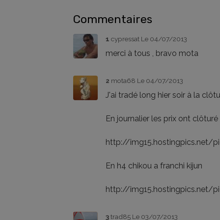
Commentaires
1
cypressat
Le 04/07/2013
merci à tous , bravo mota
2
mota68
Le 04/07/2013
J'ai tradé long hier soir à la clô
En journalier les prix ont clôtu
http://img15.hostingpics.net/
En h4 chikou a franchi kijun
http://img15.hostingpics.net/
3
trad85
Le 03/07/2013