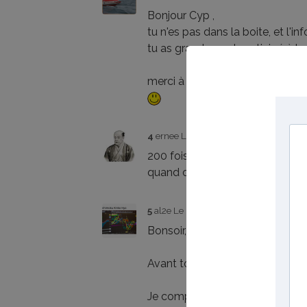
Bonjour Cyp ,
tu n'es pas dans la boite, et l'
tu as grandement participé à l
merci à toi
4
ernee
Le 03/07/2013
200 fois ?
quand on aime, on ne compte p
5
al2e
Le 03/07/2013
Bonsoir,
Avant tout encore merci pour les
Je comprends fort bien votre me