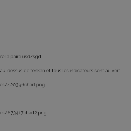
ture la paire usd/sgd
ré au-dessus de tenkan et tous les indicateurs sont au vert
pics/420396chart.png
pics/673417chart2.png