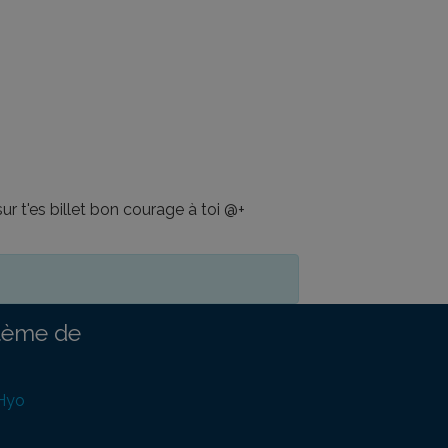
ur t'es billet bon courage à toi @+
tème de
 Hyo